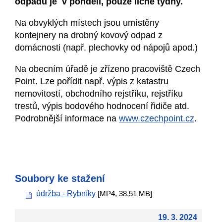
odpadu je v pondělí, pouze liché týdny.
Na obvyklých místech jsou umístěny
kontejnery na drobný kovový odpad z
domácnosti (např. plechovky od nápojů apod.)
Na obecním úřadě je zřízeno pracoviště Czech
Point. Lze pořídit např. výpis z katastru
nemovitostí, obchodního rejstříku, rejstříku
trestů, výpis bodového hodnocení řidiče atd.
Podrobnější informace na
www.czechpoint.cz
.
Soubory ke stažení
údržba - Rybníky
[MP4, 38,51 MB]
19. 3. 2024