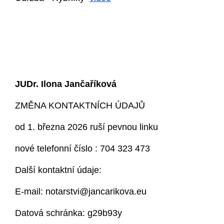
JUDr. Ilona Jančaříková
ZM
Ě
NA KONTAKTNÍCH ÚDAJ
Ů
od 1. b
ř
ezna 2026 ruší pevnou linku
nové telefonní
č
íslo :
704 323 473
Další kontaktní údaje:
E-mail:
notarstvi@jancarikova.eu
Datová schránka: g29b93y