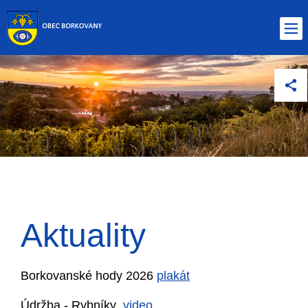
Aktuality
Borkovanské hody 2026
plakát
Údržba - Rybníky
video