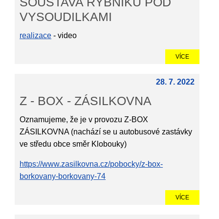
SOUSTAVA RYBNÍKŮ POD
VYSOUDILKAMI
realizace
- video
VÍCE
28. 7. 2022
Z - BOX - ZÁSILKOVNA
Oznamujeme, že je v provozu Z-BOX
ZÁSILKOVNA (nachází se u autobusové zastávky
ve středu obce směr Klobouky)
https://www.zasilkovna.cz/pobocky/z-box-
borkovany-borkovany-74
VÍCE