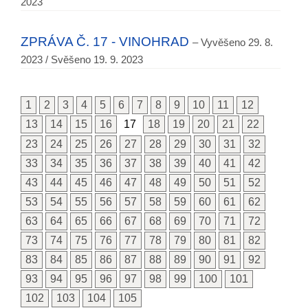
2023
ZPRÁVA Č. 17 - VINOHRAD
– Vyvěšeno 29. 8.
2023 / Svěšeno 19. 9. 2023
1
2
3
4
5
6
7
8
9
10
11
12
13
14
15
16
17
18
19
20
21
22
23
24
25
26
27
28
29
30
31
32
33
34
35
36
37
38
39
40
41
42
43
44
45
46
47
48
49
50
51
52
53
54
55
56
57
58
59
60
61
62
63
64
65
66
67
68
69
70
71
72
73
74
75
76
77
78
79
80
81
82
83
84
85
86
87
88
89
90
91
92
93
94
95
96
97
98
99
100
101
102
103
104
105